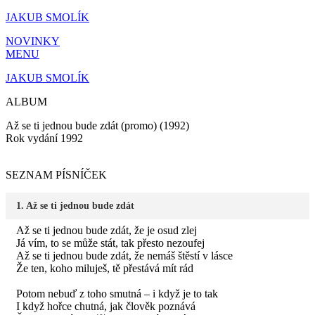
Přejít
JAKUB SMOLÍK
k
NOVINKY
obsahu
MENU
JAKUB SMOLÍK
ALBUM
Až se ti jednou bude zdát (promo) (1992)
Rok vydání 1992
SEZNAM PÍSNÍČEK
1. Až se ti jednou bude zdát
Až se ti jednou bude zdát, že je osud zlej
Já vím, to se může stát, tak přesto nezoufej
Až se ti jednou bude zdát, že nemáš štěstí v lásce
Že ten, koho miluješ, tě přestává mít rád
Potom nebuď z toho smutná – i když je to tak
I když hořce chutná, jak člověk poznává