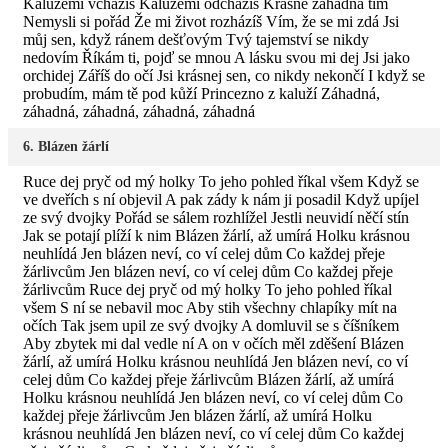
Kalužemi vcházíš Kalužemi odcházíš Krásně záhadná tím
Nemysli si pořád Že mi život rozházíš Vím, že se mi zdá Jsi
můj sen, když ránem dešťovým Tvý tajemství se nikdy
nedovím Říkám ti, pojď se mnou A lásku svou mi dej Jsi jako
orchidej Záříš do očí Jsi krásnej sen, co nikdy nekončí I když se
probudím, mám tě pod kůží Princezno z kaluží Záhadná,
záhadná, záhadná, záhadná, záhadná
6. Blázen žárlí
Ruce dej pryč od mý holky To jeho pohled říkal všem Když se
ve dveřích s ní objevil A pak zády k nám ji posadil Když upíjel
ze svý dvojky Pořád se sálem rozhlížel Jestli neuvidí něčí stín
Jak se potají plíží k nim Blázen žárlí, až umírá Holku krásnou
neuhlídá Jen blázen neví, co ví celej dům Co každej přeje
žárlivcům Jen blázen neví, co ví celej dům Co každej přeje
žárlivcům Ruce dej pryč od mý holky To jeho pohled říkal
všem S ní se nebavil moc Aby stih všechny chlapíky mít na
očích Tak jsem upil ze svý dvojky A domluvil se s číšníkem
Aby zbytek mi dal vedle ní A on v očích měl zděšení Blázen
žárlí, až umírá Holku krásnou neuhlídá Jen blázen neví, co ví
celej dům Co každej přeje žárlivcům Blázen žárlí, až umírá
Holku krásnou neuhlídá Jen blázen neví, co ví celej dům Co
každej přeje žárlivcům Jen blázen žárlí, až umírá Holku
krásnou neuhlídá Jen blázen neví, co ví celej dům Co každej