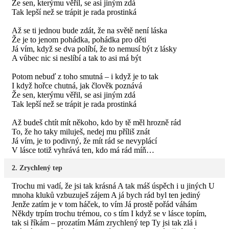
Že sen, kterýmu věřil, se asi jiným zdá
Tak lepší než se trápit je rada prostinká
Až se ti jednou bude zdát, že na světě není láska
Že je to jenom pohádka, pohádka pro děti
Já vím, když se dva políbí, že to nemusí být z lásky
A vůbec nic si neslíbí a tak to asi má být
Potom nebuď z toho smutná – i když je to tak
I když hořce chutná, jak člověk poznává
Že sen, kterýmu věřil, se asi jiným zdá
Tak lepší než se trápit je rada prostinká
Až budeš chtít mít někoho, kdo by tě měl hrozně rád
To, že ho taky miluješ, nedej mu příliš znát
Já vím, je to podivný, že mít rád se nevyplácí
V lásce totiž vyhrává ten, kdo má rád míň…
2. Zrychlený tep
Trochu mi vadí, že jsi tak krásná A tak máš úspěch i u jiných U
mnoha kluků vzbuzuješ zájem A já bych rád byl ten jediný
Jenže zatím je v tom háček, to vím Já prostě pořád váhám
Někdy trpím trochu trémou, co s tím I když se v lásce topím,
tak si říkám – prozatím Mám zrychlený tep Ty jsi tak zlá i