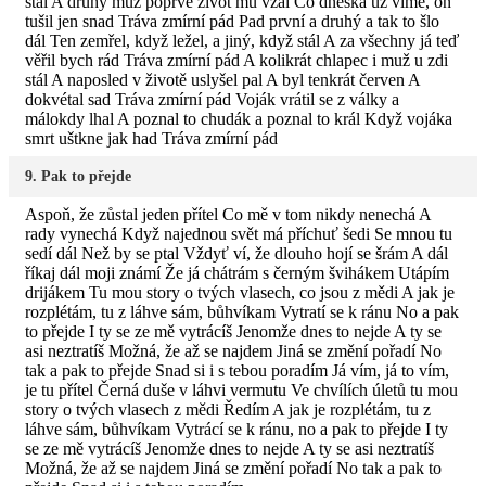
stal A druhý muž poprvé život mu vzal Co dneska už víme, on
tušil jen snad Tráva zmírní pád Pad první a druhý a tak to šlo
dál Ten zemřel, když ležel, a jiný, když stál A za všechny já teď
věřil bych rád Tráva zmírní pád A kolikrát chlapec i muž u zdi
stál A naposled v životě uslyšel pal A byl tenkrát červen A
dokvétal sad Tráva zmírní pád Voják vrátil se z války a
málokdy lhal A poznal to chudák a poznal to král Když vojáka
smrt uštkne jak had Tráva zmírní pád
9. Pak to přejde
Aspoň, že zůstal jeden přítel Co mě v tom nikdy nenechá A
rady vynechá Když najednou svět má příchuť šedi Se mnou tu
sedí dál Než by se ptal Vždyť ví, že dlouho hojí se šrám A dál
říkaj dál moji známí Že já chátrám s černým švihákem Utápím
drijákem Tu mou story o tvých vlasech, co jsou z mědi A jak je
rozplétám, tu z láhve sám, bůhvíkam Vytratí se k ránu No a pak
to přejde I ty se ze mě vytrácíš Jenomže dnes to nejde A ty se
asi neztratíš Možná, že až se najdem Jiná se změní pořadí No
tak a pak to přejde Snad si i s tebou poradím Já vím, já to vím,
je tu přítel Černá duše v láhvi vermutu Ve chvílích úletů tu mou
story o tvých vlasech z mědi Ředím A jak je rozplétám, tu z
láhve sám, bůhvíkam Vytrácí se k ránu, no a pak to přejde I ty
se ze mě vytrácíš Jenomže dnes to nejde A ty se asi neztratíš
Možná, že až se najdem Jiná se změní pořadí No tak a pak to