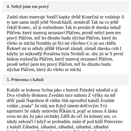
4. Nebyl jsem ten pravý
Zadní okno tramvaje Smáčí kapky deště Konečná se vzdaluje A
ty tam sama stojíš ještě Neodcházíš, nemáváš Tak na co ještě
čekáš Konec, už je rozhodnuto Tak to prosím tě dneska nekaž
Pláčem, který tramvaj nezastaví Pláčem, prostě nebyl jsem ten
pravý Pláčem, teď ho dlouho budu slýchat Pláčem, který do
všeho se míchá Nestihla jsi říct mi všechno Co jsi asi chtěla
Řekneš mi to někdy příště Hlavně zůstaň, zůstaň dneska celá I
kdyby jsi nejkrutěji Poražena byla Nesluší se, aby jsi se S první
láskou rozloučila Pláčem, který tramvaj nezastaví Pláčem,
prostě nebyl jsem ten pravý Pláčem, teď ho dlouho budu
slýchat Pláčem, který do všeho se míchá
5. Princezna z kaluží
Kaluže se lesknou Scéna jako z hororů Prázdný náměstí a já
Dva výstřely třesknou Zvedám ruce nahoru Z výšky na mě
déšť padá Najednou tě vidím Stát uprostřed kaluží Zoufale
volám „zrada” Jsi můj sen Když ránem dešťovým Tvý
tajemství Se nikdy nedovím Říkám ti, pojď se mnou A lásku
svou mi dej Jsi jako orchidej Záříš do očí Jsi krásnej sen, co
nikdy nekončí I když se probudím, mám tě pod kůží Princezno
z kaluží Záhadná, záhadná, záhadná, záhadná, záhadná