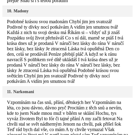
přejde Snad si i s tebou poradím
10. Madony
Podobné krásou svou madonám Chybí jim jen svatozář
Podivné ty dívky nocí potkávám A vidím jen smutnou tvář
Každá z nich tu svoji desku má Říkám si – vždyť už ji znáš
Pozpátku svůj život přehráváš Co s ní dál, marně se ptáš I tvá
krása dnes už je prodaná V náručí bez lásky do rána V náručí
bez lásky, bez lásky Je ztracená Láska tvá opuštěná Den co
den, celá se prodáváš Peníze přebijí pláč A když se k ránu
navracíš S polibkem své dítě ukládáš I tvá krása dnes už je
prodaná V náručí bez lásky do rána V náručí bez lásky, bez
lásky Je ztracená Láska tvá opuštěná Podobné krásou svou
světicím Chybí jim jen svatozář Podivné ty dívky nocí
potkávám A vidím jen smutnou tvář
11. Narkomani
Vzpomínám na čas snů, přání, dětskejch her Vzpomínám na
léta, co jsou dávno, dávno pryč Procitám z těch snů a nevím,
kde to jsem Nade mnou muž v bílém se sklání Hochu, tys
vyváz životem Byl to fór či tajné přání A my začli fetovat Na
chvíli stal se svět nádherným Jenom na chvíli, pak přišel šok
Teď rád bych dal vše, co mám A ty chvíle vymazal Však
zánovní je lítost má V partě jsem zůstal sám Teď vzpomínám na