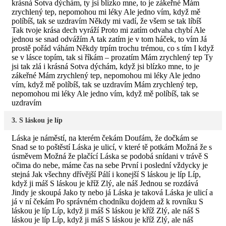
krásná Sotva dýchám, ty jsi blízko mne, to je zákeřné Mám
zrychlený tep, nepomohou mi léky Ale jedno vím, když mě
políbíš, tak se uzdravím Někdy mi vadí, že všem se tak líbíš
Tak tvoje krása dech vyráží Proto mi zatím odvaha chybí Ale
jednou se snad odvážím A tak zatím je v tom háček, to vím Já
prostě pořád váhám Někdy trpím trochu trémou, co s tím I když
se v lásce topím, tak si říkám – prozatím Mám zrychlený tep Ty
jsi tak zlá i krásná Sotva dýchám, když jsi blízko mne, to je
zákeřné Mám zrychlený tep, nepomohou mi léky Ale jedno
vím, když mě políbíš, tak se uzdravím Mám zrychlený tep,
nepomohou mi léky Ale jedno vím, když mě políbíš, tak se
uzdravím
3. S láskou je líp
Láska je náměstí, na kterém čekám Doufám, že dočkám se
Snad se to poštěstí Láska je ulicí, v které tě potkám Možná že s
úsměvem Možná že plačící Láska se podobá snídani v trávě S
očima do nebe, máme čas na sebe První i poslední vždycky je
stejná Jak všechny dřívější Pálí i konejší S láskou je líp Líp,
když ji máš S láskou je kříž Zlý, ale náš Jednou se rozdává
Jindy je skoupá Jako ty nebo já Láska je taková Láska je ulicí a
já v ní čekám Po správném chodníku dojdem až k rovníku S
láskou je líp Líp, když ji máš S láskou je kříž Zlý, ale náš S
láskou je líp Líp, když ji máš S láskou je kříž Zlý, ale náš