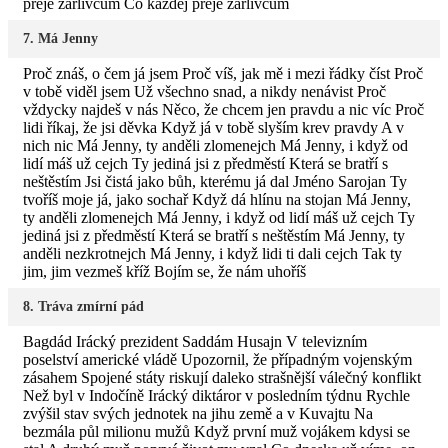
přeje žárlivcům Co každej přeje žárlivcům
7. Má Jenny
Proč znáš, o čem já jsem Proč víš, jak mě i mezi řádky číst Proč
v tobě viděl jsem Už všechno snad, a nikdy nenávist Proč
vždycky najdeš v nás Něco, že chcem jen pravdu a nic víc Proč
lidi říkaj, že jsi děvka Když já v tobě slyším krev pravdy A v
nich nic Má Jenny, ty anděli zlomenejch Má Jenny, i když od
lidí máš už cejch Ty jediná jsi z předměstí Která se bratří s
neštěstím Jsi čistá jako bůh, kterému já dal Jméno Sarojan Ty
tvoříš moje já, jako sochař Když dá hlínu na stojan Má Jenny,
ty anděli zlomenejch Má Jenny, i když od lidí máš už cejch Ty
jediná jsi z předměstí Která se bratří s neštěstím Má Jenny, ty
anděli nezkrotnejch Má Jenny, i když lidi ti dali cejch Tak ty
jim, jim vezmeš kříž Bojím se, že nám uhoříš
8. Tráva zmírní pád
Bagdád Irácký prezident Saddám Husajn V televizním
poselství americké vládě Upozornil, že případným vojenským
zásahem Spojené státy riskují daleko strašnější válečný konflikt
Než byl v Indočíně Irácký diktáror v posledním týdnu Rychle
zvýšil stav svých jednotek na jihu země a v Kuvajtu Na
bezmála půl milionu mužů Když první muž vojákem kdysi se