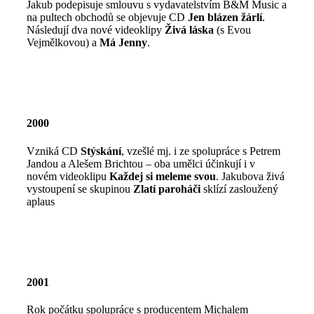
Jakub podepisuje smlouvu s vydavatelstvím B&M Music a
na pultech obchodů se objevuje CD
Jen blázen žárlí
.
Následují dva nové videoklipy
Živá láska
(s Evou
Vejmělkovou) a
Má Jenny
.
2000
Vzniká CD
Stýskání
, vzešlé mj. i ze spolupráce s Petrem
Jandou a Alešem Brichtou – oba umělci účinkují i v
novém videoklipu
Každej si meleme svou
. Jakubova živá
vystoupení se skupinou
Zlatí paroháči
sklízí zasloužený
aplaus
2001
Rok počátku spolupráce s producentem Michalem