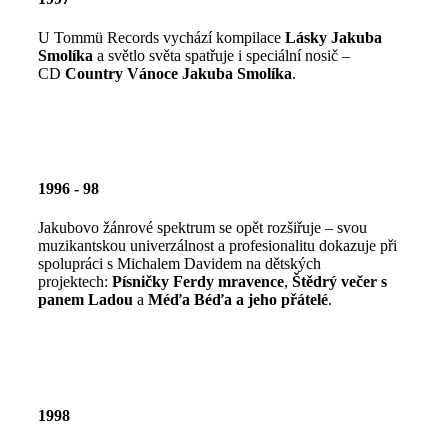
U Tommü Records vychází kompilace
Lásky Jakuba
Smolíka
a světlo světa spatřuje i speciální nosič –
CD
Country Vánoce Jakuba Smolíka
.
1996 - 98
Jakubovo žánrové spektrum se opět rozšiřuje – svou
muzikantskou univerzálnost a profesionalitu dokazuje při
spolupráci s Michalem Davidem na dětských
projektech:
Písničky Ferdy mravence
,
Štědrý večer s
panem Ladou
a
Méďa Béďa a jeho přátelé
.
1998