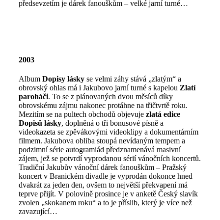
předsevzetím je dárek fanouškům – velké jarní turné…
2003
Album
Dopisy lásky
se velmi záhy stává „zlatým“ a
obrovský ohlas má i Jakubovo jarní turné s kapelou
Zlatí
paroháči
. To se z plánovaných dvou měsíců díky
obrovskému zájmu nakonec protáhne na třičtvrtě roku.
Mezitím se na pultech obchodů objevuje
zlatá edice
Dopisů lásky
, doplněná o tři bonusové písně a
videokazeta se zpěvákovými videoklipy a dokumentárním
filmem. Jakubova obliba stoupá nevídaným tempem a
podzimní série autogramiád předznamenává masivní
zájem, jež se potvrdí vyprodanou sérií vánočních koncertů.
Tradiční Jakubův vánoční dárek fanouškům – Pražský
koncert v Branickém divadle je vyprodán dokonce hned
dvakrát za jeden den, ovšem to největší překvapení má
teprve přijít. V polovině prosince je v anketě Český slavík
zvolen „skokanem roku“ a to je příslib, který je více než
zavazující…