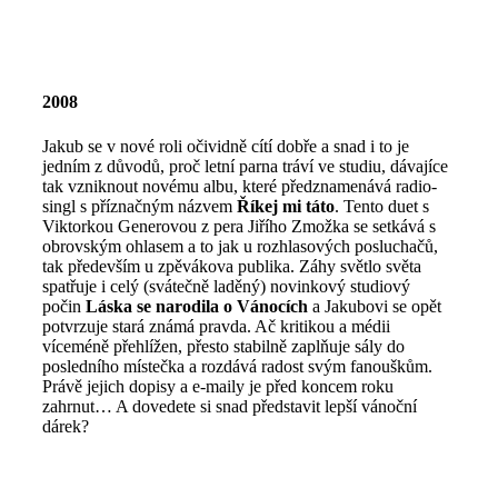
2008
Jakub se v nové roli očividně cítí dobře a snad i to je
jedním z důvodů, proč letní parna tráví ve studiu, dávajíce
tak vzniknout novému albu, které předznamenává radio-
singl s příznačným názvem
Říkej mi táto
. Tento duet s
Viktorkou Generovou z pera Jiřího Zmožka se setkává s
obrovským ohlasem a to jak u rozhlasových posluchačů,
tak především u zpěvákova publika. Záhy světlo světa
spatřuje i celý (svátečně laděný) novinkový studiový
počin
Láska se narodila o Vánocích
a Jakubovi se opět
potvrzuje stará známá pravda. Ač kritikou a médii
víceméně přehlížen, přesto stabilně zaplňuje sály do
posledního místečka a rozdává radost svým fanouškům.
Právě jejich dopisy a e-maily je před koncem roku
zahrnut… A dovedete si snad představit lepší vánoční
dárek?