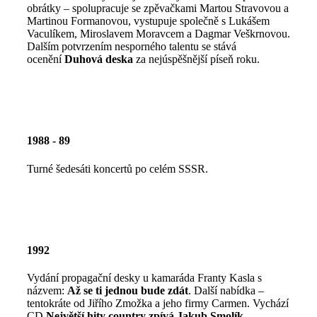
obrátky – spolupracuje se zpěvačkami Martou Stravovou a
Martinou Formanovou, vystupuje společně s Lukášem
Vaculíkem, Miroslavem Moravcem a Dagmar Veškrnovou.
Dalším potvrzením nesporného talentu se stává
ocenění
Duhová deska
za nejúspěšnější píseň roku.
1988 - 89
Turné šedesáti koncertů po celém SSSR.
1992
Vydání propagační desky u kamaráda Franty Kasla s
názvem:
Až se ti jednou bude zdát
. Další nabídka –
tentokráte od Jiřího Zmožka a jeho firmy Carmen. Vychází
CD
Největší hity country zpívá Jakub Smolík
.