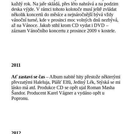
každý rok. Na jaře skládá, přes léto nahrává a na podzim
deska výjde. V rámci tohoto kolotoče musí ještě zvládat
několik koncertů do měsíce a nejnáročnější bývá vždy
vánoční turné, kde v prosinci moc volných dnů nezbývá,
až na Vánoce. Jakub stihl krom CD vydat i DVD –
záznam Vánočního koncertu z prosince 2009 v kostele.
2011
Ať zastaví se čas
– Album nabité hity přestože některými
převzatými Haleluja, Plášť Elfů, Jediný Lék, Stýská se mi
lásko má atd. Produkce CD se opět ujal Roman Masha
Šandor. Producent Karel Vágner a vydáno opět u
Popronu.
2012