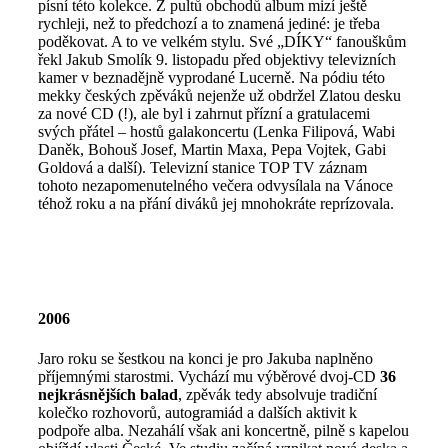
písní této kolekce. Z pultů obchodů album mizí ještě
rychleji, než to předchozí a to znamená jediné: je třeba
poděkovat. A to ve velkém stylu. Své „DÍKY“ fanouškům
řekl Jakub Smolík 9. listopadu před objektivy televizních
kamer v beznadějně vyprodané Lucerně. Na pódiu této
mekky českých zpěváků nejenže už obdržel Zlatou desku
za nové CD (!), ale byl i zahrnut přízní a gratulacemi
svých přátel – hostů galakoncertu (Lenka Filipová, Wabi
Daněk, Bohouš Josef, Martin Maxa, Pepa Vojtek, Gabi
Goldová a další). Televizní stanice TOP TV záznam
tohoto nezapomenutelného večera odvysílala na Vánoce
téhož roku a na přání diváků jej mnohokráte reprízovala.
2006
Jaro roku se šestkou na konci je pro Jakuba naplněno
příjemnými starostmi. Vychází mu výběrové dvoj-CD
36
nejkrásnějších balad
, zpěvák tedy absolvuje tradiční
kolečko rozhovorů, autogramiád a dalších aktivit k
podpoře alba. Nezahálí však ani koncertně, pilně s kapelou