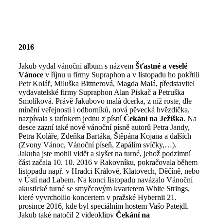
2016
Jakub vydal vánoční album s názvem
Šťastné a veselé
Vánoce
v říjnu u firmy Supraphon a v listopadu ho pokřtili
Petr Kolář, Miluška Bittnerová, Magda Malá, představitel
vydavatelské firmy Supraphon Alan Piskač a Petruška
Smolíková. Právě Jakubovo malá dcerka, z níž roste, dle
mínění veřejnosti i odborníků, nová pěvecká hvězdička,
nazpívala s tatínkem jednu z písní
Čekání na Ježíška
. Na
desce zazní také nové vánoční písně autorů Petra Jandy,
Petra Koláře, Zdeňka Bartáka, Štěpána Kojana a dalších
(Zvony Vánoc, Vánoční píseň, Zapálím svíčky,…).
Jakuba jste mohli vidět a slyšet na turné, jehož podzimní
část začala 10. 10. 2016 v Rakovníku, pokračovala během
listopadu např. v Hradci Králové, Klatovech, Děčíně, nebo
v Ústí nad Labem. Na konci listopadu navázalo Vánoční
akustické turné se smyčcovým kvartetem White Strings,
které vyvrcholilo koncertem v pražské Hybernii 21.
prosince 2016, kde byl speciálním hostem Vašo Patejdl.
Jakub také natočil 2 videoklipy
Čekání na