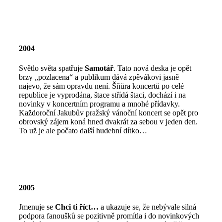
2004
Světlo světa spatřuje
Samotář
. Tato nová deska je opět
brzy „pozlacena“ a publikum dává zpěvákovi jasně
najevo, že sám opravdu není. Šňůra koncertů po celé
republice je vyprodána, štace střídá štaci, dochází i na
novinky v koncertním programu a mnohé přídavky.
Každoroční Jakubův pražský vánoční koncert se opět pro
obrovský zájem koná hned dvakrát za sebou v jeden den.
To už je ale počato další hudební dítko…
2005
Jmenuje se
Chci ti říct…
a ukazuje se, že nebývale silná
podpora fanoušků se pozitivně promítla i do novinkových