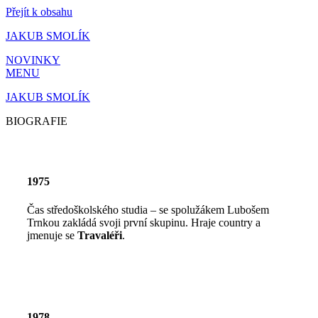
Přejít k obsahu
JAKUB SMOLÍK
NOVINKY
MENU
JAKUB SMOLÍK
BIOGRAFIE
1975
Čas středoškolského studia – se spolužákem Lubošem
Trnkou zakládá svoji první skupinu. Hraje country a
jmenuje se
Travaléři
.
1978