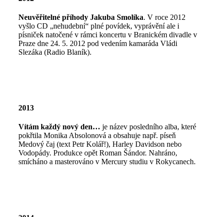
Neuvěřitelné příhody Jakuba Smolíka
. V roce 2012
vyšlo CD „nehudební“ plné povídek, vyprávění ale i
písniček natočené v rámci koncertu v Branickém divadle v
Praze dne 24. 5. 2012 pod vedením kamaráda Vládi
Slezáka (Radio Blaník).
2013
Vítám každý nový den…
je název posledního alba, které
pokřtila Monika Absolonová a obsahuje např. píseň
Medový čaj (text Petr Kolář!), Harley Davidson nebo
Vodopády. Produkce opět Roman Šándor. Nahráno,
smícháno a masterováno v Mercury studiu v Rokycanech.