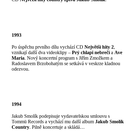
1993
Po úspěchu prvního dílu vychází CD
Největší hity 2
,
vznikají další dva videoklipy –
Prý chlapi nebrečí
a
Ave
Maria
. Nový koncertní program s Jiřím Zmožkem a
Radoslavem Brzobohatým se setkává v veskrze kladnou
odezvou.
1994
Jakub Smolík podepisuje vydavatelskou smlouvu s
Tommü Records a vychází mu další album
Jakub Smolík
Country
. Pilně koncertuje a skládá…