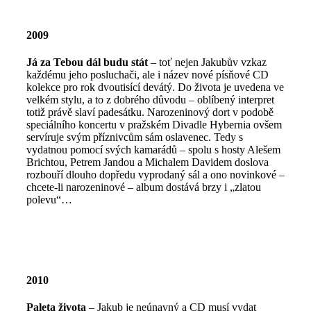
2009
Já za Tebou dál budu stát
– toť nejen Jakubův vzkaz
každému jeho posluchači, ale i název nové písňové CD
kolekce pro rok dvoutisící devátý. Do života je uvedena ve
velkém stylu, a to z dobrého důvodu – oblíbený interpret
totiž právě slaví padesátku. Narozeninový dort v podobě
speciálního koncertu v pražském Divadle Hybernia ovšem
servíruje svým příznivcům sám oslavenec. Tedy s
vydatnou pomocí svých kamarádů – spolu s hosty Alešem
Brichtou, Petrem Jandou a Michalem Davidem doslova
rozbouří dlouho dopředu vyprodaný sál a ono novinkové –
chcete-li narozeninové – album dostává brzy i „zlatou
polevu“…
2010
Paleta života
– Jakub je neúnavný a CD musí vydat