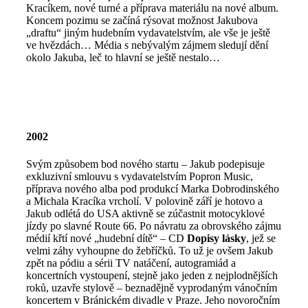
Kracíkem, nové turné a příprava materiálu na nové album.
Koncem pozimu se začíná rýsovat možnost Jakubova
„draftu“ jiným hudebním vydavatelstvím, ale vše je ještě
ve hvězdách… Média s nebývalým zájmem sledují dění
okolo Jakuba, leč to hlavní se ještě nestalo…
2002
Svým způsobem bod nového startu – Jakub podepisuje
exkluzivní smlouvu s vydavatelstvím Popron Music,
příprava nového alba pod produkcí Marka Dobrodinského
a Michala Kracíka vrcholí. V polovině září je hotovo a
Jakub odlétá do USA aktivně se zúčastnit motocyklové
jízdy po slavné Route 66. Po návratu za obrovského zájmu
médií křtí nové „hudební dítě“ – CD
Dopisy lásky
, jež se
velmi záhy vyhoupne do žebříčků. To už je ovšem Jakub
zpět na pódiu a sérii TV natáčení, autogramiád a
koncertních vystoupení, stejně jako jeden z nejplodnějších
roků, uzavře stylově – beznadějně vyprodaným vánočním
koncertem v Bránickém divadle v Praze. Jeho novoročním