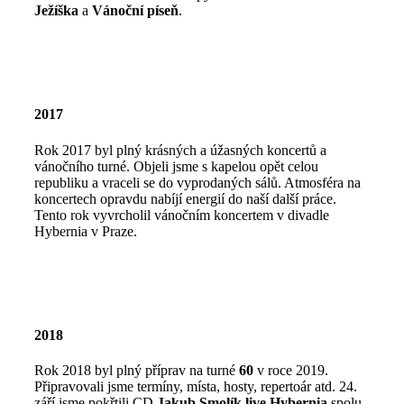
Ježíška
a
Vánoční píseň
.
2017
Rok 2017 byl plný krásných a úžasných koncertů a
vánočního turné. Objeli jsme s kapelou opět celou
republiku a vraceli se do vyprodaných sálů. Atmosféra na
koncertech opravdu nabíjí energií do naší další práce.
Tento rok vyvrcholil vánočním koncertem v divadle
Hybernia v Praze.
2018
Rok 2018 byl plný příprav na turné
60
v roce 2019.
Připravovali jsme termíny, místa, hosty, repertoár atd. 24.
září jsme pokřtili CD
Jakub Smolík live Hybernia
spolu