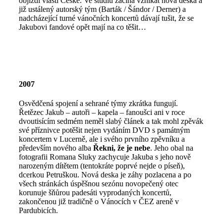
objíždí vlasti České. Ve studiu začíná vznikat nová deska a
již ustálený autorský tým (Barták / Šándor / Derner) a
nadcházející turné vánočních koncertů dávají tušit, že se
Jakubovi fandové opět mají na co těšit…
2007
Osvědčená spojení a sehrané týmy zkrátka fungují.
Řetězec Jakub – autoři – kapela – fanoušci ani v roce
dvoutisícím sedmém neměl slabý článek a tak mohl zpěvák
své příznivce potěšit nejen vydáním DVD s památným
koncertem v Lucerně, ale i svého prvního zpěvníku a
především nového alba
Řekni, že je nebe
. Jeho obal na
fotografii Romana Sluky zachycuje Jakuba s jeho nově
narozeným dítětem (tentokráte poprvé nejde o píseň),
dcerkou Petruškou. Nová deska je záhy pozlacena a po
všech stránkách úspěšnou sezónu novopečený otec
korunuje šňůrou padesáti vyprodaných koncertů,
zakončenou již tradičně o Vánocích v ČEZ areně v
Pardubicích.