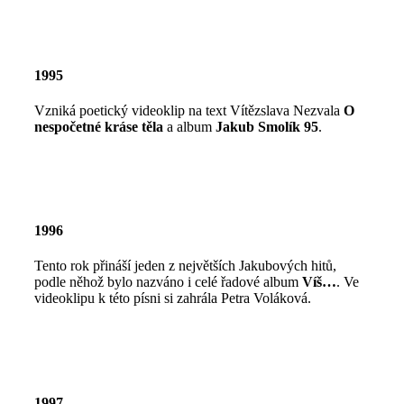
1995
Vzniká poetický videoklip na text Vítězslava Nezvala
O
nespočetné kráse těla
a album
Jakub Smolík 95
.
1996
Tento rok přináší jeden z největších Jakubových hitů,
podle něhož bylo nazváno i celé řadové album
Víš…
. Ve
videoklipu k této písni si zahrála Petra Voláková.
1997