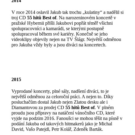
2014
V roce 2014 oslavil Jakub tak trochu „kulatiny“ a nadělil si
troj CD
55 hitů Best of
. Na narozeninovém koncertě v
pražské Hybernii přišli Jakubovi popřát téměř všichni
spolupracovníci a kamarádi, se kterými postupně
spolupracoval během své kariéry. Konečně se jeho
videoklipy objevily nejen na TV Šlágr. Největší odměnou
pro Jakuba vždy byly a jsou diváci na koncertech.
2015
Vyprodané koncerty, plné sály, nadšení diváci, to je
největší odměnou za celoroční práci. A nejen to. Díky
posluchačům dostal Jakub nejen Zlatou desku ale i
Diamantovou za prodej CD
55 hitů Best of
. V plném
proudu jsou přípravy na natáčení vánočního CD, které
vyjde na podzim 2016. Fanoušci se mohou těšit na písně v
podání Jakuba od takových hitmakerů jako je Michal
David, Vašo Patejdl, Petr Kolář, Zdeněk Barták.