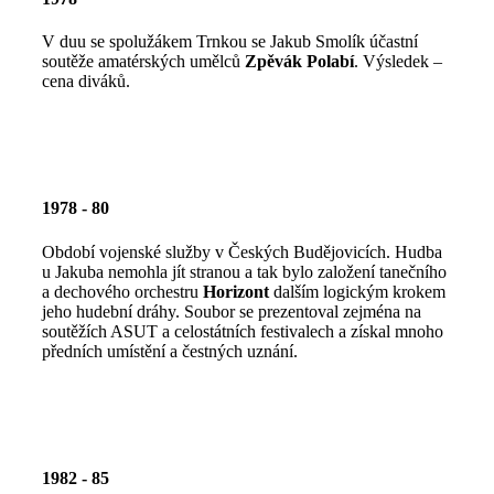
V duu se spolužákem Trnkou se Jakub Smolík účastní
soutěže amatérských umělců
Zpěvák Polabí
. Výsledek –
cena diváků.
1978 - 80
Období vojenské služby v Českých Budějovicích. Hudba
u Jakuba nemohla jít stranou a tak bylo založení tanečního
a dechového orchestru
Horizont
dalším logickým krokem
jeho hudební dráhy. Soubor se prezentoval zejména na
soutěžích ASUT a celostátních festivalech a získal mnoho
předních umístění a čestných uznání.
1982 - 85