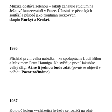
Muzika dostává zelenou – Jakub zahajuje studium na
Ježkově konzervatoři v Praze. Účastní se pěveckých
soutěží a působí jako frontman rockových
skupin
Rockyt
a
Kroket
.
1986
Přichází první velká nabídka – ke spolupráci s Lucií Bílou
a Maximem Petra Hanniga. Na světě je první Jakubův
velký šlágr
Až se ti jednou bude zdát
(prvně se objevil v
pořadu
Pozor začínáme
).
1987
Kolotoč kolem vycházející hvězdy se roztáčí na plné