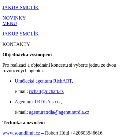
Přejít
JAKUB SMOLÍK
k
NOVINKY
obsahu
MENU
JAKUB SMOLÍK
KONTAKTY
Objednávka vystoupení
Pro realizaci a objednání koncertu si vyberte jednu ze dvou
rovnocených agentur:
Umělecká agentura RichART
,
e-mail:
richart@richart.cz
Agentura TRDLA s.r.o.
,
e-mail:
agenturatrdla@agenturatrdla.cz
Technika a ozvučení
www.soundlimit.cz
– Robert Hüttl +420603546616‬