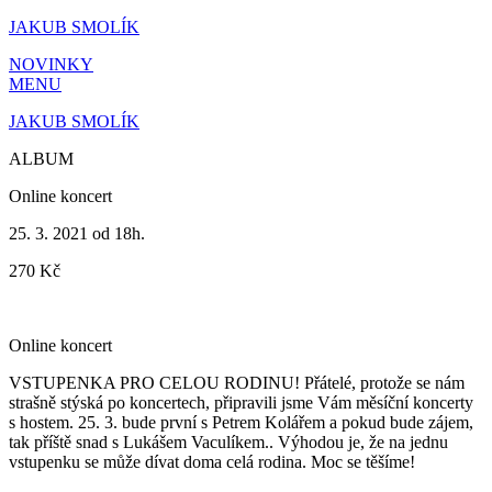
Přejít
JAKUB SMOLÍK
k
NOVINKY
obsahu
MENU
JAKUB SMOLÍK
ALBUM
Online koncert
25. 3. 2021 od 18h.
270
Kč
Online koncert
VSTUPENKA PRO CELOU RODINU! Přátelé, protože se nám
strašně stýská po koncertech, připravili jsme Vám měsíční koncerty
s hostem. 25. 3. bude první s Petrem Kolářem a pokud bude zájem,
tak příště snad s Lukášem Vaculíkem.. Výhodou je, že na jednu
vstupenku se může dívat doma celá rodina. Moc se těšíme!